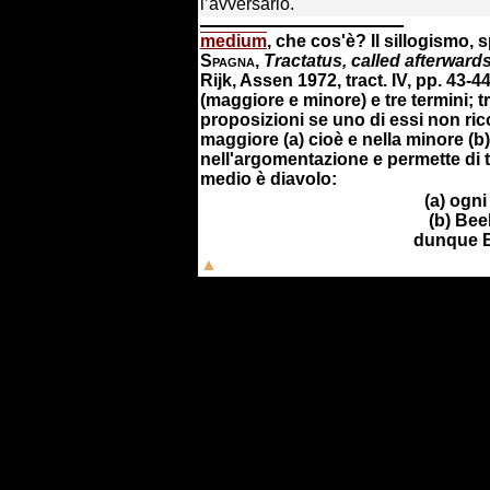
l’avversario.
medium
,
che cos'è? Il sillogismo, 
Spagna
,
Tractatus, called afterwar
Rijk, Assen 1972,
tract. IV, pp. 43-
(maggiore e minore) e tre termini;
proposizioni se uno di essi non rico
maggiore (a) cioè e nella minore (b
nell'argomentazione e permette di t
medio è diavolo:
(a) ogn
(b) Bee
dunque B
▲