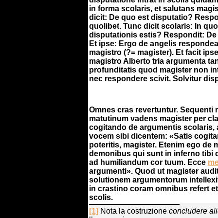
in forma scolaris, et salutans magi
dicit: De quo est disputatio?
Respo
quolibet.
Tunc dicit scolaris: In qu
disputationis estis?
Respondit: De 
Et ipse: Ergo de angelis respondea
magistro (?= magister). Et facit ips
magistro Alberto tria argumenta ta
profunditatis quod magister non int
nec respondere scivit. Solvitur disp
Omnes cras revertuntur. Sequenti 
matutinum vadens magister per cl
cogitando de argumentis scolaris, 
vocem sibi dicentem: «Satis cogita
poteritis, magister. Etenim ego de 
demonibus qui sunt in inferno tibi 
ad humiliandum cor tuum. Ecce
me
argumenti». Quod ut magister audit
solutionem argumentorum intellexit
in crastino coram omnibus refert et 
scolis.
[1]
Nota la costruzione
concludere ali