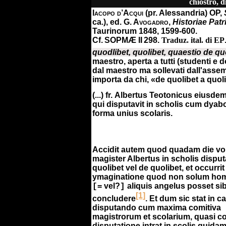
chiostro, 
Iacopo d’Acqui
(pr. Alessandria) OP,
ca.), ed.
G. Avogadro
,
Historiae Pat
Taurinorum 1848, 1599-600.
Cf. SOPMÆ II 298.
Traduz. ital. di EP
quodlibet, quolibet, quaestio de qu
maestro, aperta a tutti (studenti e d
dal maestro ma sollevati dall'ass
importa da chi, «de quolibet a quol
(...) fr.
Albertus Teotonicus eiusdem
qui disputavit in scholis cum dyabo
forma unius scolaris.
Accidit autem quod quadam die vol
magister Albertus in scholis dispu
quolibet vel de quolibet, et occurrit 
ymaginatione quod non solum hom
= vel?
aliquis angelus posset sib
[
]
[1]
concludere
. Et dum sic stat in c
disputando cum maxima comitiva
magistrorum et scolarium, quasi c
disputatione intrat in scolis quida