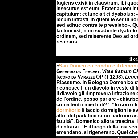
fugiens exivit in claustrum; ibi qu
insecutus est eum. Frater autem int
capitulum; et tunc ait ei dyabolus:
locum intrasti, in quem te sequi n
sed adhuc contra te prevalebo
»
. Q
factum est; nam suadente dyabolo 
ordinem, sed miserente Deo ad or
reversus.
il c
«
San Domenico conduce il demonio
Gerardo da Frachet
,
Vitae fratrum O
Iacopo da Varazze OP
(† 1298),
Lege
Riassumo
.
In Bologna Domenico st
riconosce lì un diavolo in veste di f
Il diavolo gli rimprovera infrazione
dell'ordine, posso parlare - chiari
come tenti i miei frati?". "In coro i fra
dormitorio
li faccio dormiglioni e sv
altri; del parlatoio sono padrone asso
fatuità". Domenico allora trascina i
d'entrarvi: "È il luogo della mia scon
emendano, si rigenerano. Quel che a