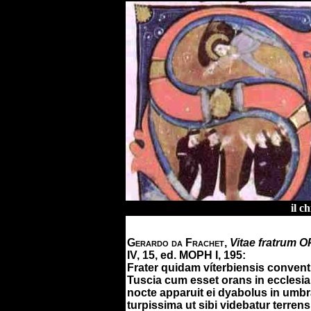
il c
Gerardo da Frachet
,
Vitae fratrum O
IV, 15, ed. MOPH I, 195:
Frater quidam víterbiensis convent
Tuscia cum esset orans in eccles
nocte apparuit ei dyabolus in umb
turpissima ut sibi videbatur terren